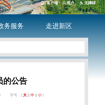
客户端
用户
无障碍
政务服务
走进新区
员的公告
:10
字号：[
大
][
中
][
小
]