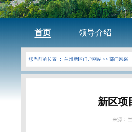
首页
领导介绍
您当前的位置 ：
兰州新区门户网站
>>
部门风采
新区项
来源： 