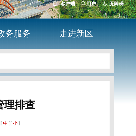
客户端
用户
无障碍
政务服务
走进新区
管理排查
][
中
][
小
]