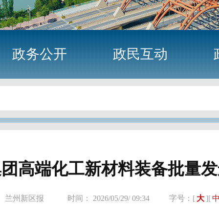
政务公开
政民互动
集团高端化工新材料装备批量发
： 兰州新区报
时间： 2026/05/29/ 09:34
字号：[
大
][