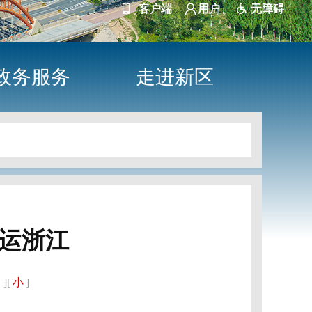
客户端
用户
无障碍
政务服务
走进新区
运浙江
中
][
小
]