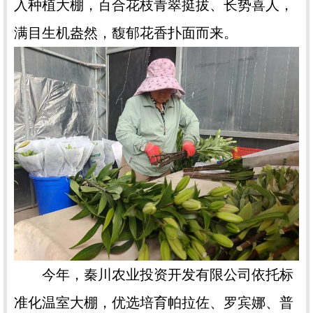
入种植大棚，百合花枝青翠挺拔、长势喜人，
满目生机盎然，馥郁花香扑面而来。
今年，秦川农业投资开发有限公司依托标
准化温室大棚，优选培育帕拉佐、罗宾娜、普