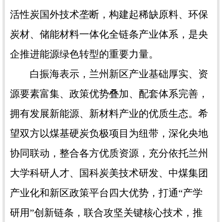
活性炭国外技术垄断，构建起稀缺原料、环保
炭材、储能材料一体化全链条产业体系，是央
企推进能源绿色转型的重要力量。
白振海表示，兰州新区产业基础厚实、资
源要素富集、政策优势叠加、配套体系完善，
拥有发展新能源、新材料产业的优质生态。希
望双方以煤基硬炭负极项目为纽带，深化央地
协同联动，整合各方优质资源，充分依托兰州
大学科研人才、国科炭美技术研发、中煤集团
产业化和新区政策平台四大优势，打通“产学
研用”创新链条，联合攻坚关键核心技术，推