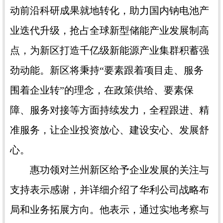
动前沿科研成果就地转化，助力国内钠电池产
业迭代升级，抢占全球新型储能产业发展制高
点，为新区打造千亿级新能源产业集群积蓄强
劲动能。新区将秉持“要素跟着项目走、服务
围着企业转”的理念，在政策供给、要素保
障、服务对接等方面持续发力，全程跟进、精
准服务，让企业投资放心、建设安心、发展舒
心。
惠功领对兰州新区给予企业发展的关注与
支持表示感谢，并详细介绍了华利公司战略布
局和业务拓展方向。他表示，通过实地考察与