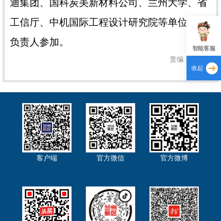
迪集团、国科炭美新材料公司、兰州大学、省
工信厅、中机国际工程设计研究院等单位相关
负责人参加。
智能客服
责编：刘建平
收起
客户端
官方微信
官方微博