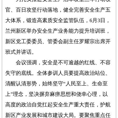
官、百日攻坚行动落地，健全完善安全生产五
大体系，锻造高素质安全监管队伍，6月3日，
兰州新区举办安全生产业务能力提升培训班，
新区党工委委员、管委会副主任罗耀宗出席开
班式并讲话。
会议强调，安全是不可逾越的红线、不容
失守的底线。全体参训人员要提高政治站位、
清醒认清形势，始终坚守“人民至上、生命至
上”理念，坚决摒弃麻痹思想和侥幸心理，以
高度的政治自觉扛起安全生产重大责任，护航
新区产业发展和城市建设大局。要聚焦重点任