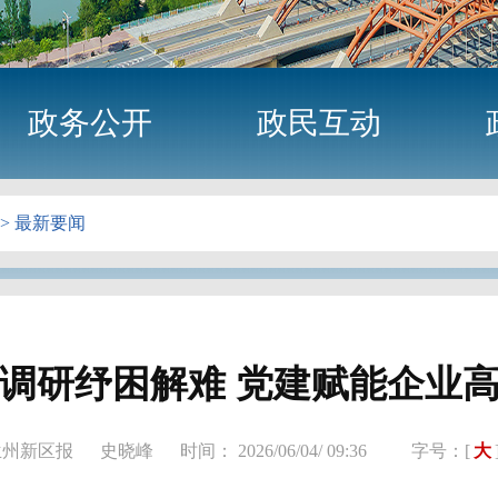
政务公开
政民互动
>
最新要闻
调研纾困解难 党建赋能企业
兰州新区报
史晓峰
时间： 2026/06/04/ 09:36
字号：[
大