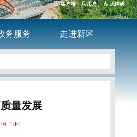
客户端
用户
无障碍
政务服务
走进新区
高质量发展
][
中
][
小
]