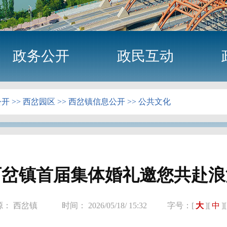
政务公开
政民互动
公开
>>
西岔园区
>>
西岔镇信息公开
>>
公共文化
西岔镇首届集体婚礼邀您共赴浪
源： 西岔镇
时间： 2026/05/18/ 15:32
字号：[
大
][
中
][