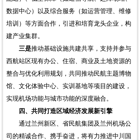
数据中心）以及综合服务（如运营管理、维修
培训）等方面合作，引进和培育龙头企业，构
建产业集群。
三是
推动基础设施共建共享，支持并参与
西航站区现有办公、住宿、商业及土地资源的
整合与优化利用规划，共同推动民航主题博物
馆、文化体验中心、实训基地等项目的建设，
实现机场功能与城市功能的深度融合。
四、共同打造区域经济发展新引擎
通过兰州新区、省民航集团及兰州机场公
司的精诚合作、携手奋进，将有力推进中川国