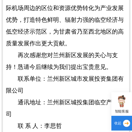
际机场周边的区位和资源优势转化为产业发展
优势，打造特色鲜明、辐射力强的临空经济与
低空经济示范区，为甘肃省乃至西北地区的高
质量发展作出更大贡献。
再次感谢您对兰州新区发展的关心与支
持！恳请今后继续为我们提出宝贵意见。
联系单位：兰州新区城市发展投资集团有
限公司
通讯地址：兰州新区城投集团临空产业公
智能客服
司
收起
联 系 人：李思哲