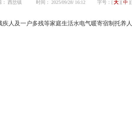
源： 西岔镇
时间： 2025/09/28/ 16:12
字号：[
大
][
中
][
度残疾人及一户多残等家庭生活水电气暖寄宿制托养