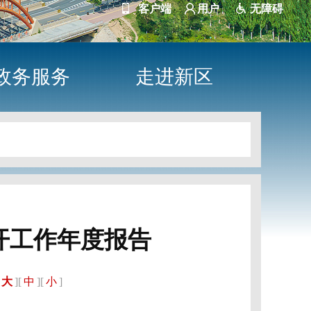
客户端
用户
无障碍
政务服务
走进新区
开工作年度报告
大
][
中
][
小
]