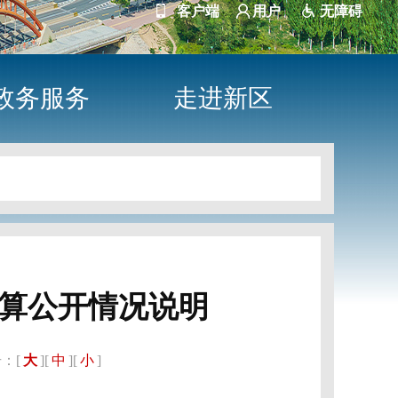
客户端
用户
无障碍
政务服务
走进新区
预算公开情况说明
：[
大
][
中
][
小
]