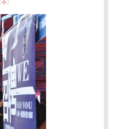
[
小
]