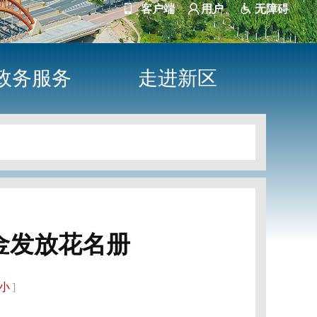
客户端
用户
无障碍
政务服务
走进新区
资金发放花名册
小
]