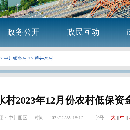
政务公开
政民互动
>
中川镇各村
>>
芦井水村
村2023年12月份农村低保
源： 中川园区
时间： 2023/12/22/ 18:17
字号：[
大
][
中
][