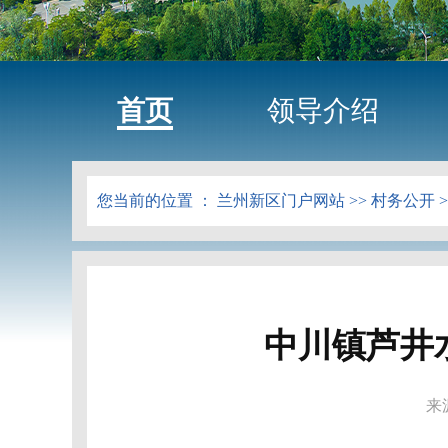
首页
领导介绍
您当前的位置 ：
兰州新区门户网站
>>
村务公开
>
中川镇芦井水
来